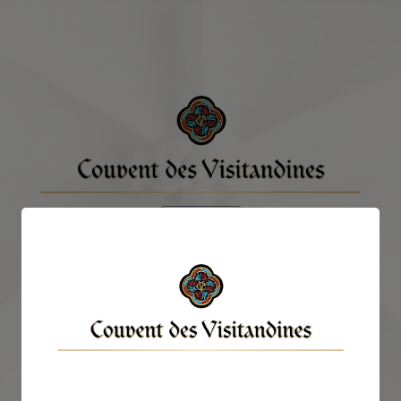
Menu
NOTRE SAVOIR FAIRE
La page que vous avez demandée n'existe pas.
Il se peut qu'elle ait été récemment supprimée.
LA GAMME
Veuillez nous excuser pour la gêne occasionnée.
Veuillez cliquer ici pour retourner à la page d'accueil.